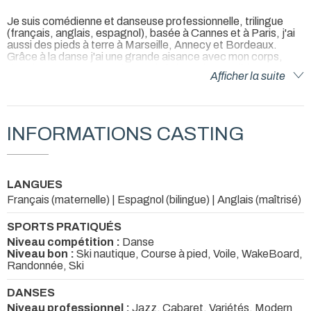
Je suis comédienne et danseuse professionnelle, trilingue
(français, anglais, espagnol), basée à Cannes et à Paris, j'ai
aussi des pieds à terre à Marseille, Annecy et Bordeaux.
Grâce à la danse j'ai une grande aisance avec mon corps,
dans l'espace, et sur scène mais j'ai aussi une solide
Afficher la suite
formation d'actrice face caméra qui m'a permis d'obtenir des
rôles dans des longs métrages au cinéma.
INFORMATIONS CASTING
LANGUES
Français (maternelle) | Espagnol (bilingue) | Anglais (maîtrisé)
SPORTS PRATIQUÉS
Niveau compétition :
Danse
Niveau bon :
Ski nautique, Course à pied, Voile, WakeBoard,
Randonnée, Ski
DANSES
Niveau professionnel :
Jazz, Cabaret, Variétés, Modern